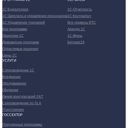
1С:Бухгалтерия
1С-Отчетность
1С:Зарплата и управление персоналом
1С:Контрагент
1С:Управление торговлей
Все сервисы ИТС
Все программы
Аренда 1С
Лицензии 1С
1С:Фреш
Демоверсии программ
Битрикс24
Отраслевые решения
Цены 1С
УСЛУГИ
Сопровождение 1С
Внедрение
Обслуживание
Обучение
Линия консультаций 24/7
Сопровождение по SLA
IT-аутсорсинг
ГОССЕКТОР
Популярные программы