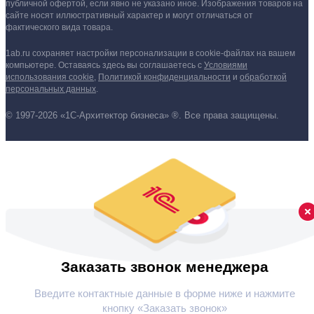
публичной офертой, если явно не указано иное.
Изображения товаров на
сайте носят иллюстративный характер и могут отличаться от
фактического вида товара.
1ab.ru сохраняет настройки персонализации в cookie‑файлах на вашем
компьютере. Оставаясь здесь вы соглашаетесь
с
Условиями
использования cookie
,
Политикой конфиденциальности
и
обработкой
персональных данных
.
© 1997-2026 «1С-Архитектор бизнеса» ®. Все права защищены.
Заказать звонок менеджера
Введите контактные данные в форме ниже и нажмите
кнопку «Заказать звонок»