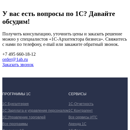
У вас есть вопросы по 1С?
Давайте
обсудим!
Получить консультацию, уточнить цены и заказать решение
можно у специалистов
«1С-Архитектора бизнеса»
. Свяжитесь
с нами по телефону, e-mail или закажите обратный звонок.
+7 495 660-18-12
order@1ab.ru
Заказать звонок
ПРОГРАММЫ 1С
СЕРВИСЫ
1С:Бухгалтерия
1С-Отчетность
1С:Зарплата и управление персоналом
1С:Контрагент
1С:Управление торговлей
Все сервисы ИТС
Все программы
Аренда 1С