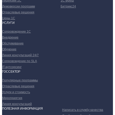
Лицензии 1С
1С:Фреш
Демоверсии программ
Битрикс24
Отраслевые решения
Цены 1С
УСЛУГИ
Сопровождение 1С
Внедрение
Обслуживание
Обучение
Линия консультаций 24/7
Сопровождение по SLA
IT-аутсорсинг
ГОССЕКТОР
Популярные программы
Отраслевые решения
Услуги и стоимость
Мероприятия
Линия консультаций
ПОЛЕЗНАЯ ИНФОРМАЦИЯ
Написать в службу качества