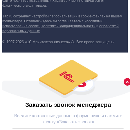
сайте носят иллюстративный характер и могут отличаться от
фактического вида товара.
1ab.ru сохраняет настройки персонализации в cookie‑файлах на вашем
компьютере. Оставаясь здесь вы соглашаетесь
с
Условиями
использования cookie
,
Политикой конфиденциальности
и
обработкой
персональных данных
.
© 1997-2026 «1С-Архитектор бизнеса» ®. Все права защищены.
Заказать звонок менеджера
Введите контактные данные в форме ниже и нажмите
кнопку «Заказать звонок»