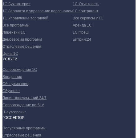
1С:Бухгалтерия
1С-Отчетность
1С:Зарплата и управление персоналом
1С:Контрагент
1С:Управление торговлей
Все сервисы ИТС
Все программы
Аренда 1С
Лицензии 1С
1С:Фреш
Демоверсии программ
Битрикс24
Отраслевые решения
Цены 1С
УСЛУГИ
Сопровождение 1С
Внедрение
Обслуживание
Обучение
Линия консультаций 24/7
Сопровождение по SLA
IT-аутсорсинг
ГОССЕКТОР
Популярные программы
Отраслевые решения