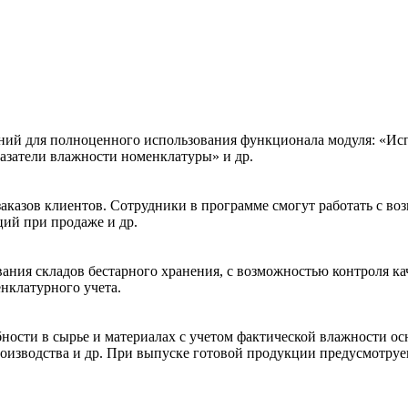
ний для полноценного использования функционала модуля: «Исп
азатели влажности номенклатуры» и др.
аказов клиентов. Сотрудники в программе смогут работать с во
ций при продаже и др.
ания складов бестарного хранения, с возможностью контроля кач
нклатурного учета.
ности в сырье и материалах с учетом фактической влажности осн
роизводства и др. При выпуске готовой продукции предусмотруе