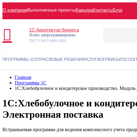
О компании
Выполненные проекты
Карьера
Контакты
Блог
1С-Архитектор бизнеса
Успех запрограммирован
ГОСТ Р ИСО 9001-2015
ПРОГРАММЫ 1С
ОТРАСЛЕВЫЕ РЕШЕНИЯ
УСЛУГИ
СЕРВИСЫ
ГОССЕК
Главная
Программы 1С
1С:Хлебобулочное и кондитерское производство. Модуль
1С:Хлебобулочное и кондитер
Электронная поставка
Встраиваемая программа для ведения комплексного учета пре