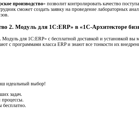
рское производство
» позволит контролировать качество посту
удник сможет создать заявку на проведение лабораторных анали
зов.
тво 2. Модуль для 1С:ERP» в «1С-Архитекторе биз
 Модуль для 1С:ERP» с бесплатной доставкой и установкой вы м
ают с программами класса ERP и знают все тонкости их внедрен
ваш идеальный выбор!
ших задач.
и процессы.
ы бесплатно.