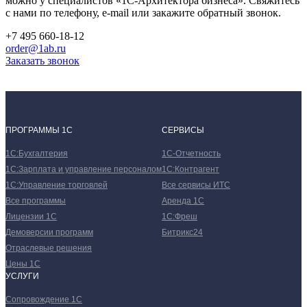
можно у специалистов
«1С-Архитектора бизнеса»
. Свяжитесь
с нами по телефону, e-mail или закажите обратный звонок.
+7 495 660-18-12
order@1ab.ru
Заказать звонок
ПРОГРАММЫ 1С
СЕРВИСЫ
1С:Бухгалтерия
1С-Отчетность
1С:Зарплата и управление персоналом
1С:Контрагент
1С:Управление торговлей
Все сервисы ИТС
Все программы
Аренда 1С
Лицензии 1С
1С:Фреш
Демоверсии программ
Битрикс24
Отраслевые решения
Цены 1С
УСЛУГИ
Сопровождение 1С