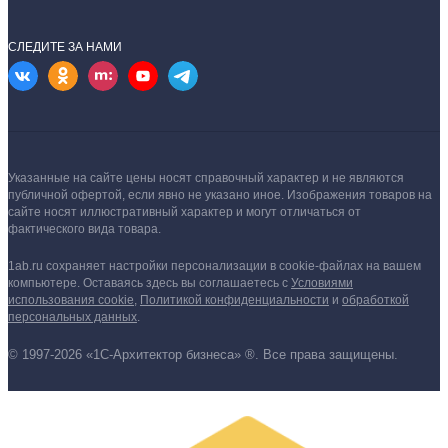
СЛЕДИТЕ ЗА НАМИ
Указанные на сайте цены носят справочный характер и не являются
публичной офертой, если явно не указано иное.
Изображения товаров на
сайте носят иллюстративный характер и могут отличаться от
фактического вида товара.
1ab.ru сохраняет настройки персонализации в cookie‑файлах на вашем
компьютере. Оставаясь здесь вы соглашаетесь
с
Условиями
использования cookie
,
Политикой конфиденциальности
и
обработкой
персональных данных
.
© 1997-2026 «1С-Архитектор бизнеса» ®. Все права защищены.