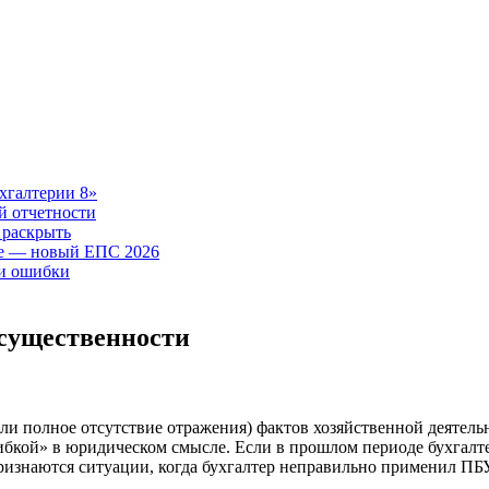
хгалтерии 8»
й отчетности
 раскрыть
те — новый ЕПС 2026
ии ошибки
 существенности
и полное отсутствие отражения) фактов хозяйственной деятельн
бкой» в юридическом смысле. Если в прошлом периоде бухгалте
признаются ситуации, когда бухгалтер неправильно применил П