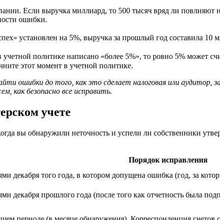
пании. Если выручка миллиард, то 500 тысяч вряд ли повлияют н
нности ошибки.
пех» установлен на 5%, выручка за прошлый год составила 10 м
 в учетной политике написано «более 5%», то ровно 5% может с
чните этот момент в учетной политике.
е найти ошибки до того, как это сделает налоговая или аудитор
м, как безопасно все исправить.
ерском учете
, когда вы обнаружили неточность и успели ли собственники утв
Порядок исправления
ми декабря того года, в котором допущена ошибка (год, за котор
ми декабря прошлого года (после того как отчетность была под
ущем периоде (в месяце обнаружения). Корреспонденция счетов 