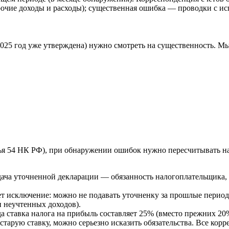
рочие доходы и расходы); существенная ошибка — проводки с ис
25 год уже утверждена) нужно смотреть на существенность. Мы
ья 54 НК РФ), при обнаружении ошибок нужно пересчитывать нал
ача уточненной декларации — обязанность налогоплательщика, е
ет исключение: можно не подавать уточненку за прошлые перио
и неучтенных доходов).
а ставка налога на прибыль составляет 25% (вместо прежних 2
старую ставку, можно серьезно исказить обязательства. Все кор