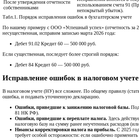
После утверждения отчетности
использованием счета 91 (П
собственниками
непокрытый убыток).
Табл.1. Порядок исправления ошибок в бухгалтерском учете
По нашему примеру с ООО «Успешный успех» (отчетность за 20
несущественная, исправим записью марта 2026 года:
Дебет 91.02 Кредит 60 — 500 000 руб.
Если существенная, последует более строгий порядок:
Дебет 84 Кредит 60 — 500 000 руб.
Исправление ошибок в налоговом учете
В налоговом учете (НУ) все сложнее. По общему правилу (стат
ошибка, и подавать уточненную декларацию.
Ошибки, приведшие к занижению налоговой базы.
Под
81 НК РФ).
Ошибки, приведшие к переплате налога.
Здесь действу
налоговую базу на сумму ранее неучтенных расходов (ил
Нюансы корректировки налога на прибыль.
С 2025 год
требует особой осторожности: если ошибочно применить 