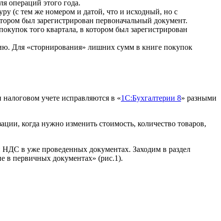
ля операций этого года.
у (с тем же номером и датой, что и исходный, но с
котором был зарегистрирован первоначальный документ.
окупок того квартала, в котором был зарегистрирован
.
ю. Для «сторнирования» лишних сумм в книге покупок
и налоговом учете исправляются в «
1С:Бухгалтерии 8
» разными
ции, когда нужно изменить стоимость, количество товаров,
 НДС в уже проведенных документах. Заходим в раздел
 в первичных документах» (рис.1).