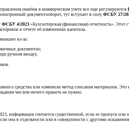
справления ошибок в коммерческом учете все еще регулируются
 электронный документооборот, тут вступает в силу
ФСБУ 27/20
т
ФСБУ 4/2023
«Бухгалтерская (финансовая) отчетность». Этот
ктировок в отчете об изменениях капитала.
зникшее из-за:
рвичных документах;
при ручном вводе);
иков.
овного средства или изменили метод списания материалов. Это
 задним числом ничего править не нужно.
23, информация считается существенной, если ее пропуск или 
если она в отдельности или в совокупности с другими искажени