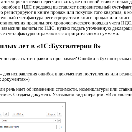
, а текущие платежи пересчитывать уже по новой ставке только д
ошибок в НДС продавец выставляет исправительный счет-фактур
го регистрируют в книге продаж или покупок того квартала, в 
льный счет-фактура регистрируется в книге продаж или книге п
сстановления правильного хронологического порядка учета НДС
 завысили вычеты по НДС, нужно подать уточненную деклараци
чные счета-фактуры отражаются с отрицательными суммами.
лых лет в «1С:Бухгалтерии 8»
енно сделать эти правки в программе? Ошибки в бухгалтерском 
 для исправления ошибок в документах поступления или реализа
 документах»).
ли речь идет об изменении стоимости, номенклатуры или ставки
ия». Создаем документ. Указываем вид операции: «Исправление