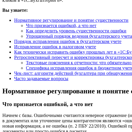
кликов в «1С:Бухгалтерии 8».
Вы узнаете:
Нормативное регулирование и понятие существенности
Что признается ошибкой, а что нет
Как определить уровень существенности ошибки
Упрощенный порядок ведения бухгалтерского учета
Порядок исправления ошибок в бухгалтерском учете
Исправление ошибок в налоговом учете
Как технически исправить ошибку прошлых лет в «1С:Бу
Ретроспективный пересчет и корректировка бухгалтерско
Текстовые пояснения к отчетности: что обязательно
Специфика исправления ошибок в бюджетном уче
Чек-лист: алгоритм действий бухгалтера при обнаружен
Часто задаваемые вопросы
Нормативное регулирование и понятие
Что признается ошибкой, а что нет
Начнем с базы. Ошибочными считаются неверное отражение (ил
в документах или уточнение цены контрагентом являются «оши
новая информация, а не ошибка (п. 2 ПБУ 22/2010). Ошибкой 
документы или просто ошибся в расчетах.