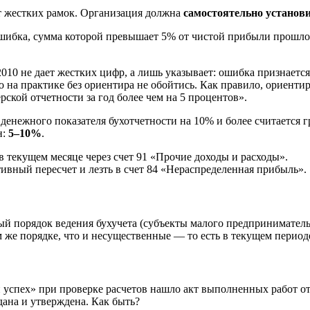
т жестких рамок. Организация должна
самостоятельно установи
шибка, сумма которой превышает 5% от чистой прибыли прошло
010 не дает жестких цифр, а лишь указывает: ошибка признаетс
 на практике без ориентира не обойтись. Как правило, ориенти
ской отчетности за год более чем на 5 процентов».
денежного показателя бухотчетности на 10% и более считается
н:
5–10%
.
в текущем месяце через счет 91 «Прочие доходы и расходы».
ивный пересчет и лезть в счет 84 «Нераспределенная прибыль».
й порядок ведения бухучета (субъекты малого предпринимательс
же порядке, что и несущественные — то есть в текущем периоде 
спех» при проверке расчетов нашло акт выполненных работ от п
дана и утверждена. Как быть?