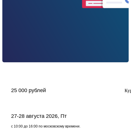
До конца регистрации:
20
дней
13
часов
28
мин.
41
сек.
Зарегистрироваться
25 000 рублей
Ку
27-28 августа 2026, Пт
с 10:00 до 16:00 по московскому времени.