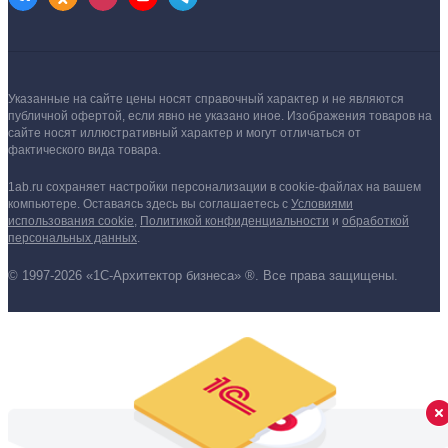
Указанные на сайте цены носят справочный характер и не являются
публичной офертой, если явно не указано иное.
Изображения товаров на
сайте носят иллюстративный характер и могут отличаться от
фактического вида товара.
1ab.ru сохраняет настройки персонализации в cookie‑файлах на вашем
компьютере. Оставаясь здесь вы соглашаетесь
с
Условиями
использования cookie
,
Политикой конфиденциальности
и
обработкой
персональных данных
.
© 1997-2026 «1С-Архитектор бизнеса» ®. Все права защищены.