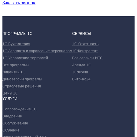
Заказать звонок
ПРОГРАММЫ 1С
СЕРВИСЫ
1С:Бухгалтерия
1С-Отчетность
1С:Зарплата и управление персоналом
1С:Контрагент
1С:Управление торговлей
Все сервисы ИТС
Все программы
Аренда 1С
Лицензии 1С
1С:Фреш
Демоверсии программ
Битрикс24
Отраслевые решения
Цены 1С
УСЛУГИ
Сопровождение 1С
Внедрение
Обслуживание
Обучение