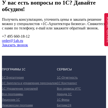
У вас есть вопросы по 1С?
Давайте
обсудим!
ЗАКАЗАТЬ 
Получить консультацию, уточнить цены и заказать решение
можно у специалистов
«1С-Архитектора бизнеса»
. Свяжитесь
с нами по телефону, e-mail или закажите обратный звонок.
+7 495 660-18-12
order@1ab.ru
Заказать звонок
ПРОГРАММЫ 1С
СЕРВИСЫ
1С:Бухгалтерия
1С-Отчетность
1С:Зарплата и управление персоналом
1С:Контрагент
1С:Управление торговлей
Все сервисы ИТС
Все программы
Аренда 1С
Лицензии 1С
1С:Фреш
Демоверсии программ
Битрикс24